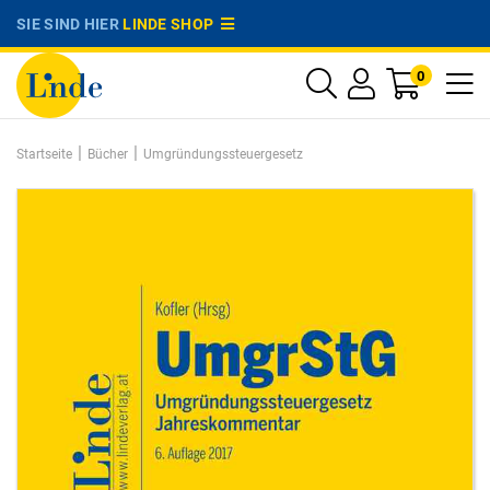
SIE SIND HIER
LINDE SHOP
0
|
|
Startseite
Bücher
Umgründungssteuergesetz