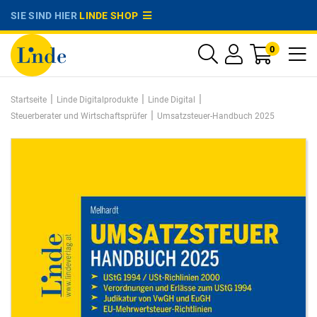
SIE SIND HIER
LINDE SHOP
0
|
|
|
Startseite
Linde Digitalprodukte
Linde Digital
|
Steuerberater und Wirtschaftsprüfer
Umsatzsteuer-Handbuch 2025