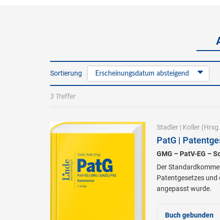
Sortierung
Erscheinungsdatum absteigend
3 Treffer
Stadler
|
Koller
(Hrsg.
PatG | Patentge
GMG – PatV-EG – S
Der Standardkommenta
Patentgesetzes und 
angepasst wurde.
Buch gebunden