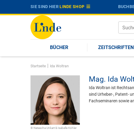
SIE SIND HIER
LINDE SHOP
BUCHBE
BÜCHER
ZEITSCHRIFTEN
|
Startseite
Ida Woltran
Mag.
Ida Wol
Ida Woltran ist Rechtsa
sind Urheber-, Patent- u
Fachseminaren sowie a
© Natascha Unkart & Isabelle Köhler