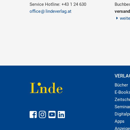
Service Hotline: +43 1 24 630
Buchbes
office
lindeverlag.at
versand
weit
VERLA
Bücher
E-Book
Zeitschr
Semina
Digital
Apps
Anzeige