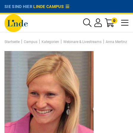
SIE SIND HIER
LINDE CAMPUS
0
|
|
|
|
Startseite
Campus
Kategorien
Webinare & Livestreams
Anna Mertinz