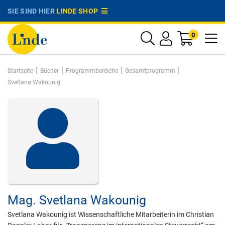
SIE SIND HIER
LINDE SHOP
0
|
|
|
|
Startseite
Bücher
Programmbereiche
Gesamtprogramm
Svetlana Wakounig
Mag.
Svetlana Wakounig
Svetlana Wakounig ist Wissenschaftliche Mitarbeiterin im Christian