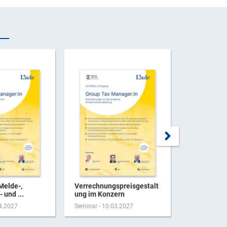
Melde-,
Verrechnungspreisgestalt
Aktuelles 
 und ...
ung im Konzern
der Person
04.2027
Seminar - 10.03.2027
Seminar - 17