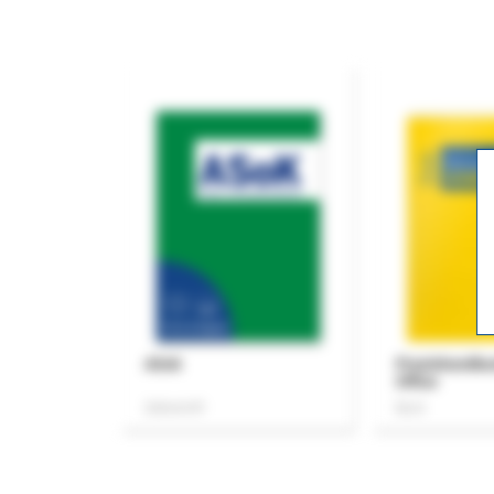
ASok
Praxishandb
Office
Zeitschrift
Buch