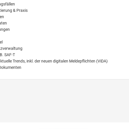
ngsfällen
tierung & Praxis
men
aten
ungen
el
nzverwaltung
.B. SAF-T
elle Trends, inkl. der neuen digitalen Meldepflichten (ViDA)
n Dokumenten