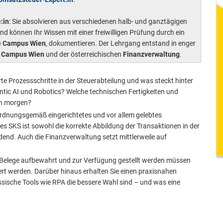
:in
: Sie absolvieren aus verschiedenen halb- und ganztägigen
können Ihr Wissen mit einer freiwilligen Prüfung durch ein
e Campus Wien
, dokumentieren. Der Lehrgang entstand in enger
 Campus Wien
und der österreichischen
Finanzverwaltung
.
te Prozessschritte in der Steuerabteilung und was steckt hinter
ntic AI und Robotics? Welche technischen Fertigkeiten und
von morgen?
ordnungsgemäß eingerichtetes und vor allem gelebtes
 des SKS ist sowohl die korrekte Abbildung der Transaktionen in der
dend. Auch die Finanzverwaltung setzt mittlerweile auf
 Belege aufbewahrt und zur Verfügung gestellt werden müssen
ert werden. Darüber hinaus erhalten Sie einen praxisnahen
assische Tools wie RPA die bessere Wahl sind – und was eine