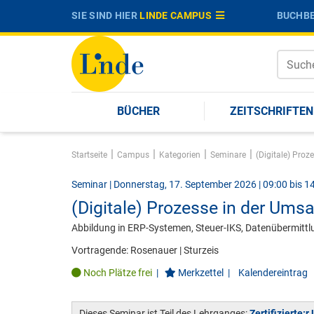
SIE SIND HIER
LINDE CAMPUS
BUCHBE
BÜCHER
ZEITSCHRIFTEN
|
|
|
|
Startseite
Campus
Kategorien
Seminare
(Digitale) Proz
Seminar | Donnerstag, 17. September 2026 | 09:00 bis 1
(Digitale) Prozesse in der Ums
Abbildung in ERP-Systemen, Steuer-IKS, Datenübermittl
Vortragende:
Rosenauer
|
Sturzeis
Noch Plätze frei
|
Merkzettel
|
Kalendereintrag
Dieses Seminar ist Teil des Lehrganges:
Zertifizierte: