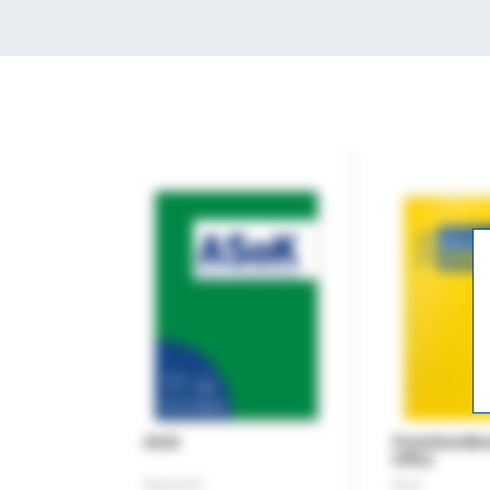
ASok
Praxishandb
Office
Zeitschrift
Buch