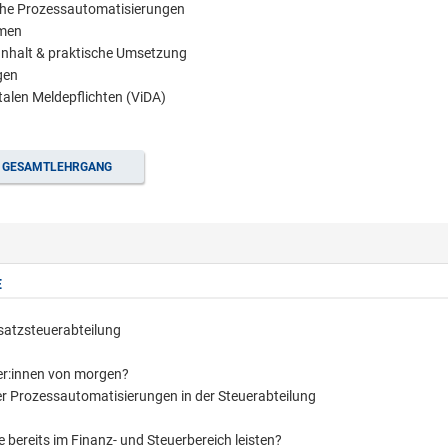
iche Prozessautomatisierungen
emen
 Inhalt & praktische Umsetzung
gen
italen Meldepflichten (ViDA)
GESAMTLEHRGANG
E
msatzsteuerabteilung
ter:innen von morgen?
er Prozessautomatisierungen in der Steuerabteilung
 bereits im Finanz- und Steuerbereich leisten?