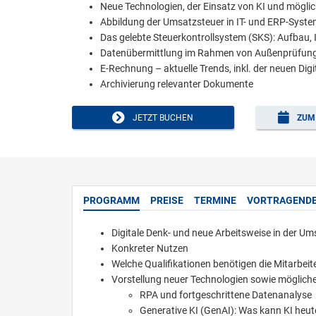
Neue Technologien, der Einsatz von KI und mögl
Abbildung der Umsatzsteuer in IT- und ERP-Syst
Das gelebte Steuerkontrollsystem (SKS): Aufbau,
Datenübermittlung im Rahmen von Außenprüfun
E-Rechnung – aktuelle Trends, inkl. der neuen Dig
Archivierung relevanter Dokumente
JETZT BUCHEN
ZUM 
PROGRAMM
PREISE
TERMINE
VORTRAGEND
Digitale Denk- und neue Arbeitsweise in der U
Konkreter Nutzen
Welche Qualifikationen benötigen die Mitarbei
Vorstellung neuer Technologien sowie möglich
RPA und fortgeschrittene Datenanalyse
Generative KI (GenAI): Was kann KI heute