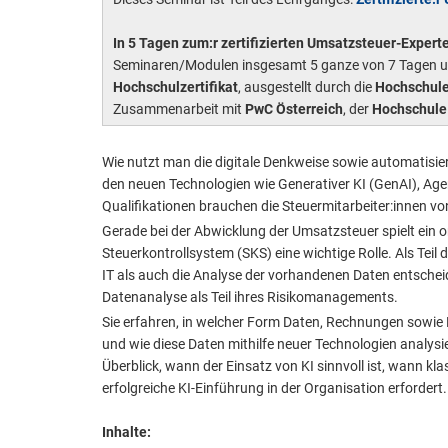
In 5 Tagen zum:r zertifizierten Umsatzsteuer-Experte
Seminaren/Modulen insgesamt 5 ganze von 7 Tagen und 
Hochschulzertifikat
, ausgestellt durch die
Hochschul
Zusammenarbeit mit
PwC Österreich
, der
Hochschule
Wie nutzt man die digitale Denkweise sowie automatisier
den neuen Technologien wie Generativer KI (GenAI), Age
Qualifikationen brauchen die Steuermitarbeiter:innen 
Gerade bei der Abwicklung der Umsatzsteuer spielt ein 
Steuerkontrollsystem (SKS) eine wichtige Rolle. Als Teil
IT als auch die Analyse der vorhandenen Daten entschei
Datenanalyse als Teil ihres Risikomanagements.
Sie erfahren, in welcher Form Daten, Rechnungen sowie
und wie diese Daten mithilfe neuer Technologien analysi
Überblick, wann der Einsatz von KI sinnvoll ist, wann kl
erfolgreiche KI-Einführung in der Organisation erfordert.
Inhalte: