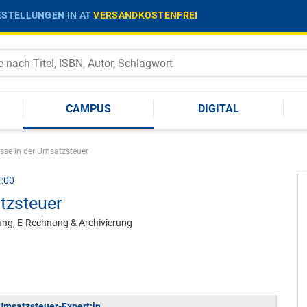
STELLUNGEN IN AT
VERSANDKOSTENFREI
CAMPUS
DIGITAL
esse in der Umsatzsteuer
4:00
atzsteuer
ung, E-Rechnung & Archivierung
r Umsatzsteuer-Expert:in
.