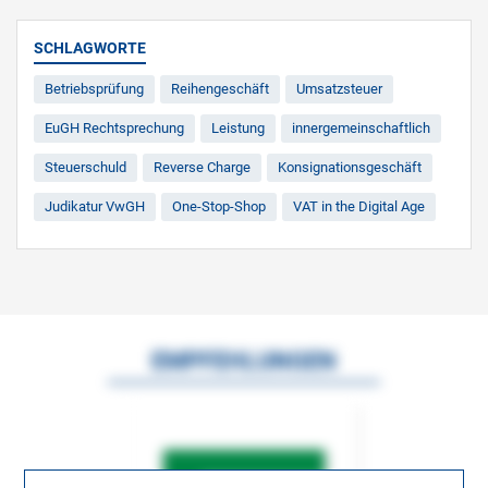
SCHLAGWORTE
Betriebsprüfung
Reihengeschäft
Umsatzsteuer
EuGH Rechtsprechung
Leistung
innergemeinschaftlich
Steuerschuld
Reverse Charge
Konsignationsgeschäft
Judikatur VwGH
One-Stop-Shop
VAT in the Digital Age
EMPFEHLUNGEN