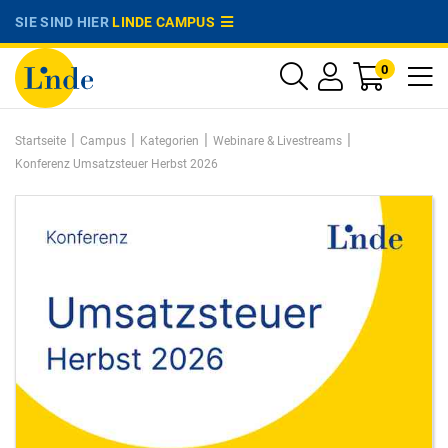
SIE SIND HIER
LINDE CAMPUS
0
|
|
|
|
Startseite
Campus
Kategorien
Webinare & Livestreams
Konferenz Umsatzsteuer Herbst 2026