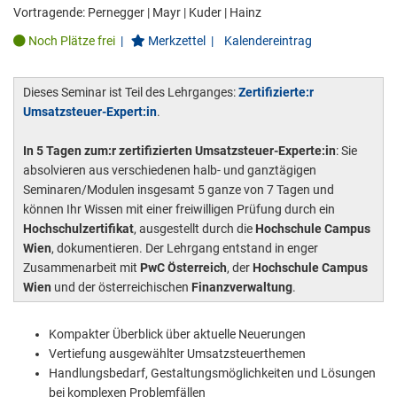
Vortragende:
Pernegger
|
Mayr
|
Kuder
|
Hainz
Noch Plätze frei
|
Merkzettel
|
Kalendereintrag
Dieses Seminar ist Teil des Lehrganges:
Zertifizierte:r
Umsatzsteuer-Expert:in
.
In 5 Tagen zum:r zertifizierten Umsatzsteuer-Experte:in
: Sie
absolvieren aus verschiedenen halb- und ganztägigen
Seminaren/Modulen insgesamt 5 ganze von 7 Tagen und
können Ihr Wissen mit einer freiwilligen Prüfung durch ein
Hochschulzertifikat
, ausgestellt durch die
Hochschule Campus
Wien
, dokumentieren. Der Lehrgang entstand in enger
Zusammenarbeit mit
PwC Österreich
, der
Hochschule Campus
Wien
und der österreichischen
Finanzverwaltung
.
Kompakter Überblick über aktuelle Neuerungen
Vertiefung ausgewählter Umsatzsteuerthemen
Handlungsbedarf, Gestaltungsmöglichkeiten und Lösungen
bei komplexen Problemfällen