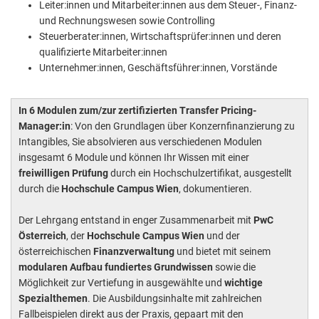
Leiter:innen und Mitarbeiter:innen aus dem Steuer-, Finanz-
und Rechnungswesen sowie Controlling
Steuerberater:innen, Wirtschaftsprüfer:innen und deren
qualifizierte Mitarbeiter:innen
Unternehmer:innen, Geschäftsführer:innen, Vorstände
In 6 Modulen zum/zur zertifizierten Transfer Pricing-
Manager:in
: Von den Grundlagen über Konzernfinanzierung zu
Intangibles, Sie absolvieren aus verschiedenen Modulen
insgesamt 6 Module und können Ihr Wissen mit einer
freiwilligen Prüfung
durch ein Hochschulzertifikat, ausgestellt
durch die
Hochschule Campus Wien
, dokumentieren.
Der Lehrgang entstand in enger Zusammenarbeit mit
PwC
Österreich
, der
Hochschule Campus Wien
und der
österreichischen
Finanzverwaltung
und bietet mit seinem
modularen Aufbau fundiertes Grundwissen
sowie die
Möglichkeit zur Vertiefung in ausgewählte und
wichtige
Spezialthemen
. Die Ausbildungsinhalte mit zahlreichen
Fallbeispielen direkt aus der Praxis, gepaart mit den