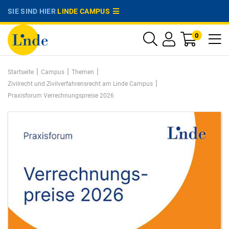
SIE SIND HIER
LINDE CAMPUS
0
|
|
|
Startseite
Campus
Themen
|
Zivilrecht und Zivilverfahrensrecht am Linde Campus
Praxisforum Verrechnungspreise 2026