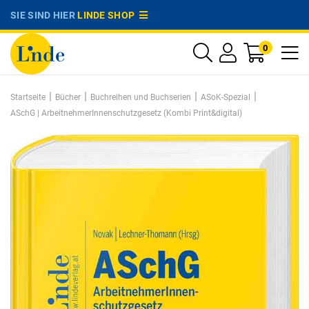
SIE SIND HIER
LINDE SHOP
0
|
|
|
|
Startseite
Bücher
Buchreihen und Buchserien
ASoK-Spezial
ASchG | ArbeitnehmerInnenschutzgesetz (Kombi Print&digital)