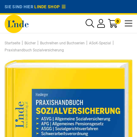
SIE SIND HIER
LINDE SHOP
0
|
|
|
|
Startseite
Bücher
Buchreihen und Buchserien
ASoK-Spezial
Praxishandbuch Sozialversicherung