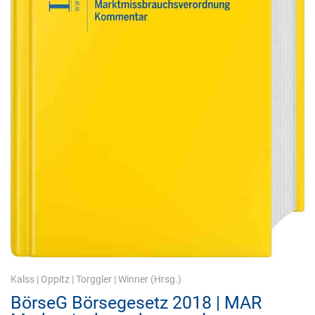
Kalss
|
Oppitz
|
Torggler
|
Winner
(Hrsg.)
BörseG Börsegesetz 2018 | MAR