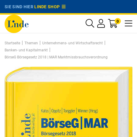
SIE SIND HIER
LINDE SHOP
0
|
|
|
Startseite
Themen
Unternehmens- und Wirtschaftsrecht
|
Banken- und Kapitalmarkt
BörseG Börsegesetz 2018 | MAR Marktmissbrauchsverordnung