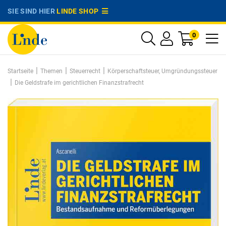
SIE SIND HIER
LINDE SHOP
0
|
|
|
Startseite
Themen
Steuerrecht
Körperschaftsteuer, Umgründungssteuer
|
Die Geldstrafe im gerichtlichen Finanzstrafrecht