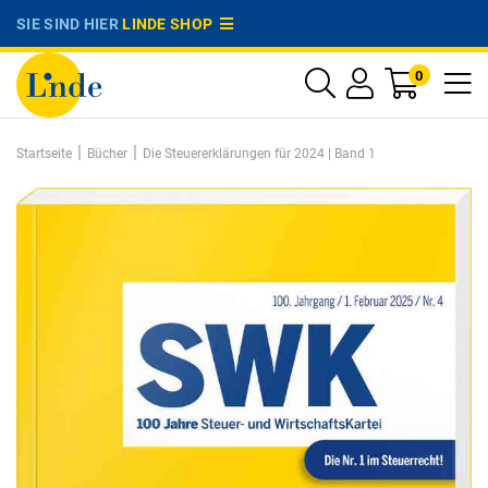
SIE SIND HIER
LINDE SHOP
0
|
|
Startseite
Bücher
Die Steuererklärungen für 2024 | Band 1