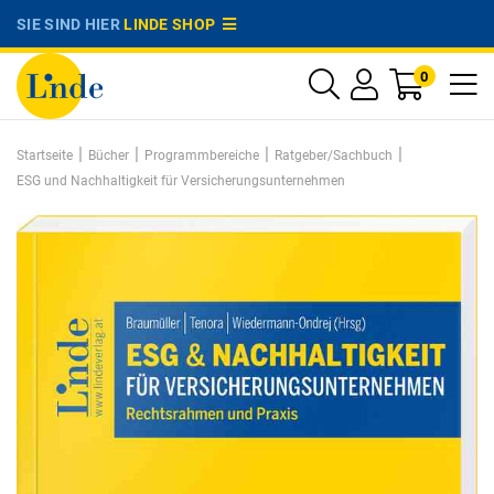
SIE SIND HIER
LINDE SHOP
0
|
|
|
|
Startseite
Bücher
Programmbereiche
Ratgeber/Sachbuch
ESG und Nachhaltigkeit für Versicherungsunternehmen