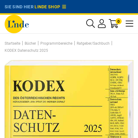
SIE SIND HIER
LINDE SHOP
0
|
|
|
|
Startseite
Bücher
Programmbereiche
Ratgeber/Sachbuch
KODEX Datenschutz 2025