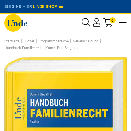
SIE SIND HIER
LINDE SHOP
0
|
|
|
|
Startseite
Bücher
Programmbereiche
Neuerscheinung
Handbuch Familienrecht (Kombi Print&digital)