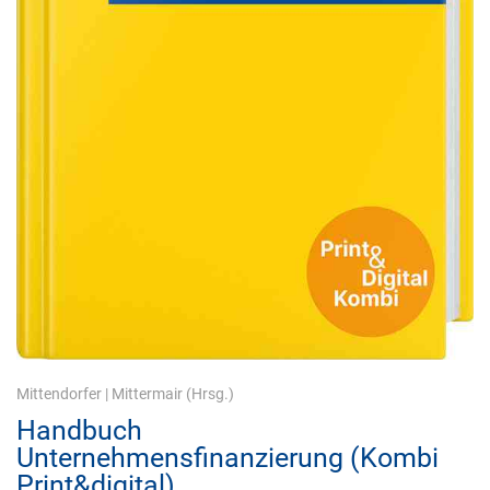
Mittendorfer
|
Mittermair
(Hrsg.)
Handbuch
Unternehmensfinanzierung (Kombi
Print&digital)