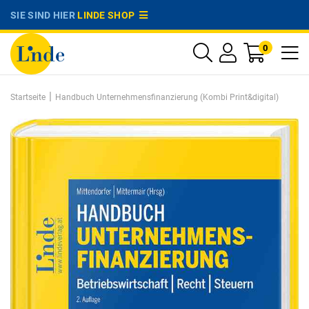
SIE SIND HIER
LINDE SHOP
0
|
Startseite
Handbuch Unternehmensfinanzierung (Kombi Print&digital)