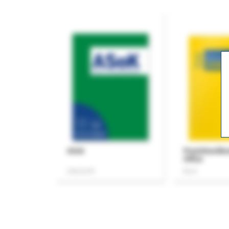
ASok
Praxishandb
Office
Zeitschrift
Buch