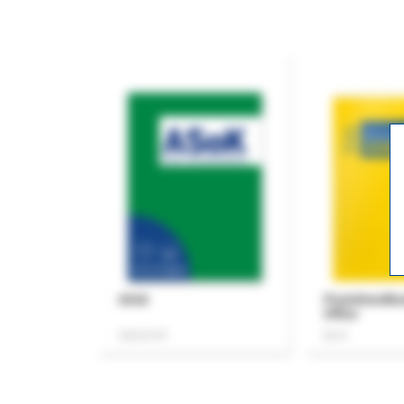
ASok
Praxishandb
Office
Zeitschrift
Buch