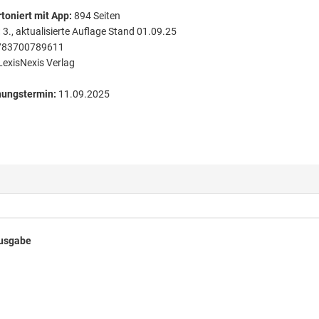
toniert
mit App:
894
Seiten
:
3., aktualisierte Auflage Stand 01.09.25
783700789611
LexisNexis Verlag
nungstermin:
11.09.2025
ausgabe