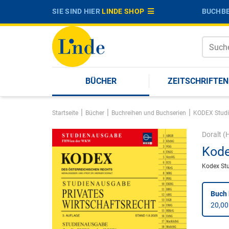
SIE SIND HIER
LINDE SHOP
BUCHBE
BÜCHER
ZEITSCHRIFTEN
|
|
|
Startseite
Bücher
Buchreihen und Buchserien
KODEX Stud
Doralt
(H
Kode
Kodex St
Buch 
20,00