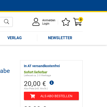
0
Anmelden
Login
VERLAG
NEWSLETTER
In AT versandkostenfrei
gabe
Sofort lieferbar
Lieferzeit ca. 2-3 Werktage
20,00 €
Abo-Preis (inkl. MwSt.)
ALS ABO BESTELLEN