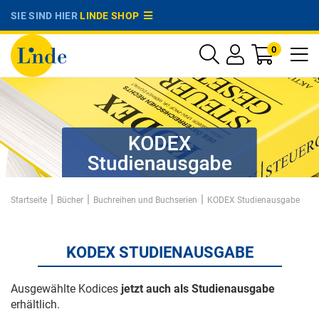
SIE SIND HIER
LINDE SHOP
0
|
|
|
Startseite
Bücher
Buchreihen und Buchserien
KODEX Studienausgabe
KODEX STUDIENAUSGABE
Ausgewählte Kodices
jetzt auch als Studienausgabe
erhältlich.