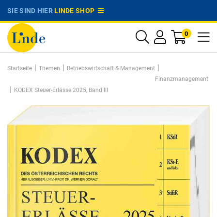
SIE SIND HIER
LINDE SHOP
0
|
|
|
Startseite
Themen
Betriebswirtschaft & Management
Finanzmanagement
|
KODEX Steuer-Erlässe 2025, Band III