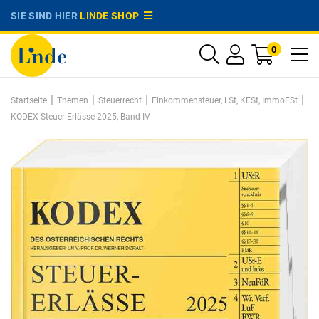
SIE SIND HIER
LINDE SHOP
0
|
|
|
|
Startseite
Themen
Steuerrecht
Einkommensteuer, LSt, KESt, ImmoESt
KODEX Steuer-Erlässe 2025, Band IV