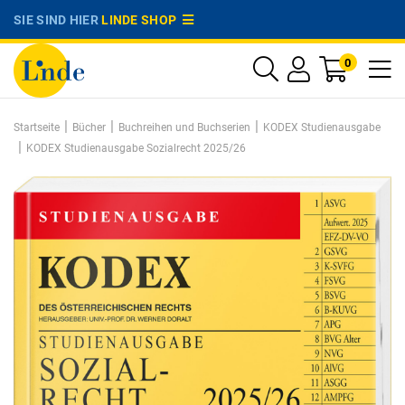
SIE SIND HIER
LINDE SHOP
0
|
|
|
Startseite
Bücher
Buchreihen und Buchserien
KODEX Studienausgabe
|
KODEX Studienausgabe Sozialrecht 2025/26