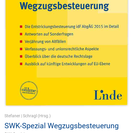
Stefaner
|
Schragl
(Hrsg.)
SWK-Spezial Wegzugsbesteuerung