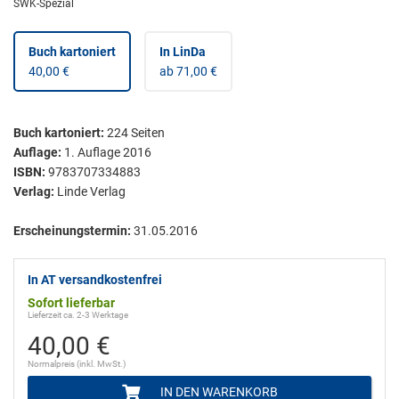
SWK-Spezial
Buch kartoniert
In LinDa
40,00 €
ab 71,00 €
Buch kartoniert
:
224
Seiten
Auflage:
1. Auflage 2016
ISBN:
9783707334883
Verlag:
Linde Verlag
Erscheinungstermin:
31.05.2016
In AT versandkostenfrei
Sofort lieferbar
Lieferzeit ca. 2-3 Werktage
40,00 €
Normalpreis (inkl. MwSt.)
IN DEN WARENKORB