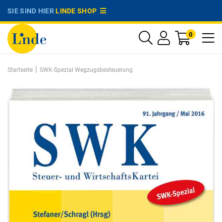
SIE SIND HIER
LINDE SHOP
0
|
Startseite
SWK-Spezial Wegzugsbesteuerung