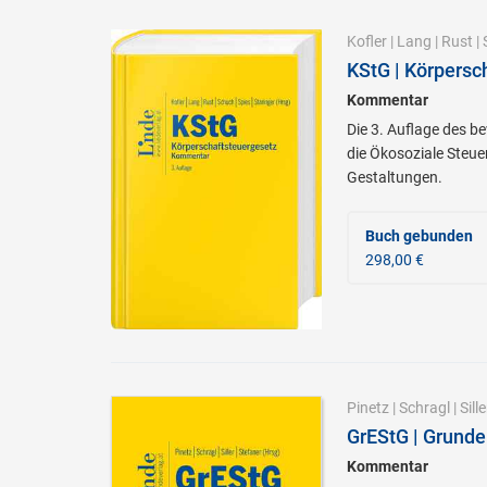
Kofler
|
Lang
|
Rust
|
KStG | Körpersc
Kommentar
Die 3. Auflage des b
die Ökosoziale Steue
Gestaltungen.
Buch gebunden
298,00 €
Pinetz
|
Schragl
|
Sille
GrEStG | Grund
Kommentar