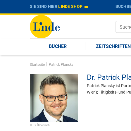
SIE SIND HIER
LINDE SHOP
BUCHBE
BÜCHER
ZEITSCHRIFTEN
|
Startseite
Patrick Plansky
Dr.
Patrick Pl
Patrick Plansky ist Part
Wien); Tätigkeits- und 
© EY Österreich