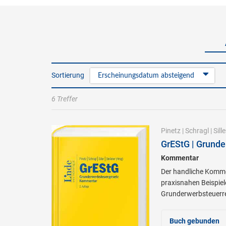
Sortierung
Erscheinungsdatum absteigend
6 Treffer
Pinetz
|
Schragl
|
Sille
GrEStG | Grund
Kommentar
Der handliche Kommen
praxisnahen Beispiel
Grunderwerbsteuerr
Buch gebunden