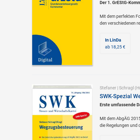
Der 1. GrEStG-Komme
Mit dem perfekten Fo
den verschiedenen re
In LinDa
ab 18,25 €
Stefaner
|
Schragl
(Hr
SWK-Spezial W
Erste umfassende D
Mit dem AbgÄG 2015 w
die Regelungen und 