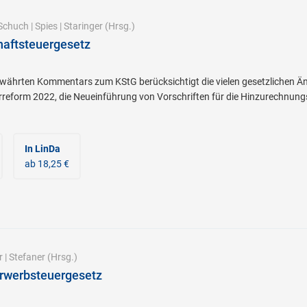
Schuch
|
Spies
|
Staringer
(Hrsg.)
haftsteuergesetz
ewährten Kommentars zum KStG berücksichtigt die vielen gesetzlichen Än
rreform 2022, die Neueinführung von Vorschriften für die Hinzurechnung
In LinDa
ab 18,25 €
r
|
Stefaner
(Hrsg.)
erwerbsteuergesetz