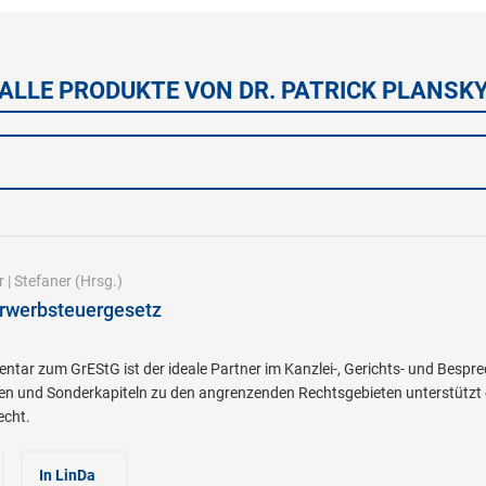
ALLE PRODUKTE VON DR. PATRICK PLANSK
r
|
Stefaner
(Hrsg.)
erwerbsteuergesetz
tar zum GrEStG ist der ideale Partner im Kanzlei-, Gerichts- und Bespr
en und Sonderkapiteln zu den angrenzenden Rechtsgebieten unterstützt e
echt.
In LinDa