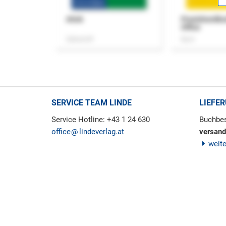
ASok
Praxishandb
Office
Zeitschrift
Buch
SERVICE TEAM LINDE
LIEFE
Service Hotline: +43 1 24 630
Buchbes
office
lindeverlag.at
versand
weit