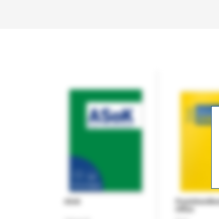
ASok
Praxishandb
Office