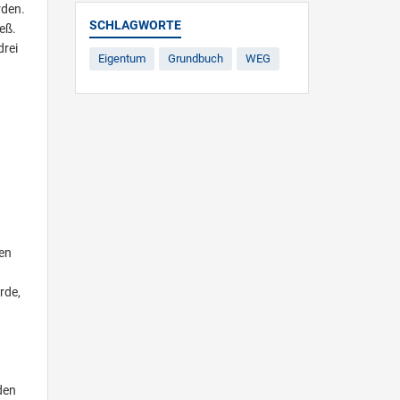
rden.
SCHLAGWORTE
eß.
drei
Eigentum
Grundbuch
WEG
en
rde,
den