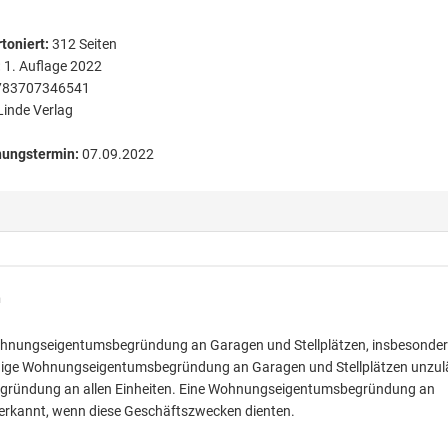
toniert
:
312
Seiten
:
1. Auflage 2022
783707346541
Linde Verlag
nungstermin:
07.09.2022
h
ohnungseigentumsbegründung an Garagen und Stellplätzen, insbesonde
dige Wohnungseigentumsbegründung an Garagen und Stellplätzen unzul
egründung an allen Einheiten. Eine Wohnungseigentumsbegründung an
rkannt, wenn diese Geschäftszwecken dienten.