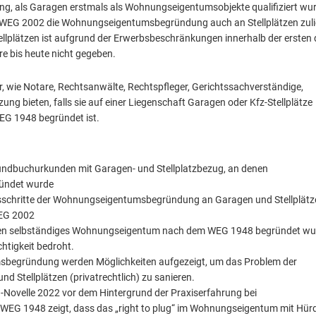
rung, als Garagen erstmals als Wohnungseigentumsobjekte qualifiziert wu
es WEG 2002 die Wohnungseigentumsbegründung auch an Stellplätzen zuli
llplätzen ist aufgrund der Erwerbsbeschränkungen innerhalb der ersten 
 bis heute nicht gegeben.
 wie Notare, Rechtsanwälte, Rechtspfleger, Gerichtssachverständige,
zung bieten, falls sie auf einer Liegenschaft Garagen oder Kfz-Stellplätze
G 1948 begründet ist.
undbuchurkunden mit Garagen- und Stellplatzbezug, an denen
ündet wurde
gsschritte der Wohnungseigentumsbegründung an Garagen und Stellplätz
EG 2002
lätzen selbständiges Wohnungseigentum nach dem WEG 1948 begründet wu
tigkeit bedroht.
msbegründung werden Möglichkeiten aufgezeigt, um das Problem der
tellplätzen (privatrechtlich) zu sanieren.
-Novelle 2022 vor dem Hintergrund der Praxiserfahrung bei
 1948 zeigt, dass das „right to plug“ im Wohnungseigentum mit Hür