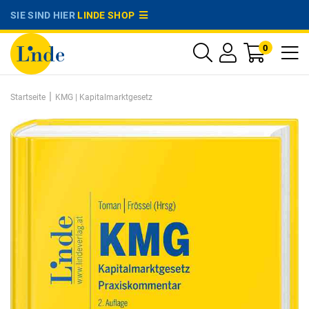
SIE SIND HIER
LINDE SHOP
0
|
Startseite
KMG | Kapitalmarktgesetz