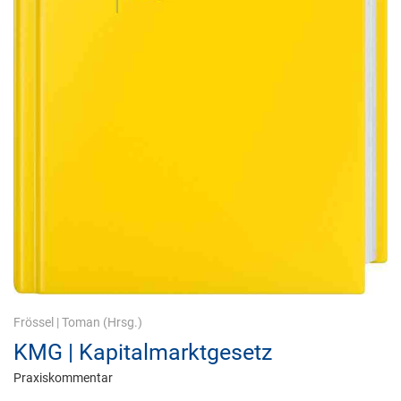
Frössel
|
Toman
(Hrsg.)
KMG | Kapitalmarktgesetz
Praxiskommentar