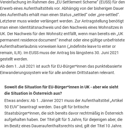
Vereinfachung im Rahmen des „EU Settlement Scheme“ (EUSS) für den
Erwerb eines Aufenthaltstitels vor. Abhängig von der bisherigen Dauer
des Aufenthalts erhält man einen Status „settled“ oder „pre-settled“.
Letzterer muss wieder verlängert werden. Zur Antragstellung benötigt
man einen Identitätsnachweis und den Nachweis eines Wohnsitzes in
UK. Der Nachweis für den Wohnsitz entfällt, wenn man bereits ein „UK
permanent residence document“ innehat oder eine gültige unbefristete
Aufenthaltserlaubnis vorweisen kann („indefinite leave to enter or
remain, ILR). Im EUSS muss der Antrag bis längstens 30. Juni 2021
gestellt werden.
Ab dem 1. Juli 2021 ist auch für EU-Bürger*innen das punktebasierte
Einwanderungssystem wie für alle anderen Drittstaaten relevant.
Soweit die Situation für EU-Bürger*innen in UK - aber wie sieht
die Situation in Österreich aus?
Etwas anders: Ab 1. Jänner 2021 muss der Aufenthaltstitel „Artikel
50 EUV“ beantragt werden. Das gilt für britische
Staatsbürger*innen, die sich bereits davor rechtmäßig in Österreich
aufgehalten haben. Der Titel gilt für 5 Jahre, für diejenigen aber, die
im Besitz eines Daueraufenthaltsrechts sind, gilt der Titel 10 Jahre.