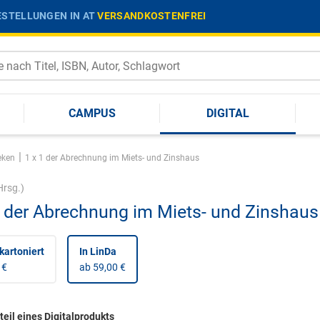
STELLUNGEN IN AT
VERSANDKOSTENFREI
CAMPUS
DIGITAL
|
eken
1 x 1 der Abrechnung im Miets- und Zinshaus
rsg.)
1 der Abrechnung im Miets- und Zinshaus
kartoniert
In LinDa
 €
ab 59,00 €
eil eines Digitalprodukts