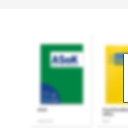
ASok
Praxishandb
Office
Zeitschrift
Buch