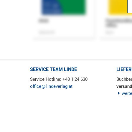
ASok
Praxishandb
Office
Zeitschrift
Buch
SERVICE TEAM LINDE
LIEFE
Service Hotline: +43 1 24 630
Buchbes
office
lindeverlag.at
versand
weit