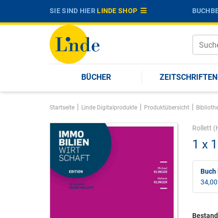
SIE SIND HIER
LINDE SHOP
BUCHBE
BÜCHER
ZEITSCHRIFTEN
|
|
|
Startseite
Linde Digitalprodukte
Produktübersicht
Biblioth
Rollett
(H
1 x 
Buch 
34,00
Bestandt