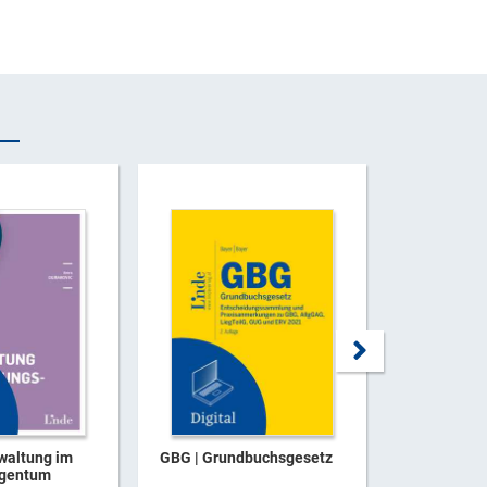
rwaltung im
GBG | Grundbuchsgesetz
Tiroler Wo
gentum
2025