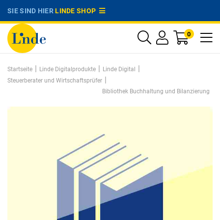
SIE SIND HIER
LINDE SHOP
0
|
|
|
Startseite
Linde Digitalprodukte
Linde Digital
|
Steuerberater und Wirtschaftsprüfer
Bibliothek Buchhaltung und Bilanzierung