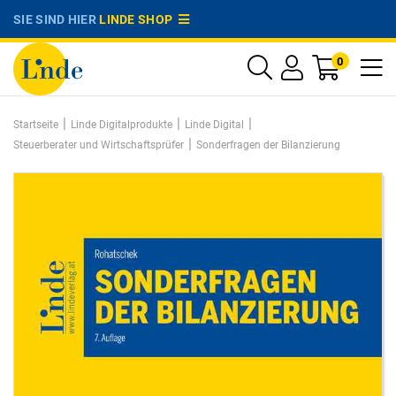
SIE SIND HIER
LINDE SHOP
0
|
|
|
Startseite
Linde Digitalprodukte
Linde Digital
|
Steuerberater und Wirtschaftsprüfer
Sonderfragen der Bilanzierung