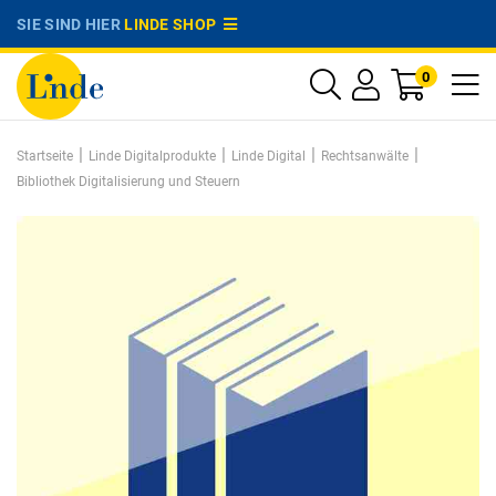
SIE SIND HIER
LINDE SHOP
0
|
|
|
|
Startseite
Linde Digitalprodukte
Linde Digital
Rechtsanwälte
Bibliothek Digitalisierung und Steuern