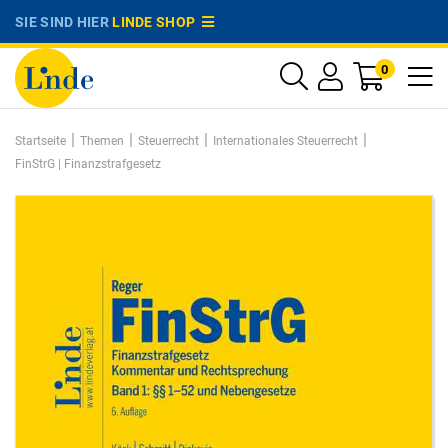
SIE SIND HIER
LINDE SHOP
0
|
|
|
|
Startseite
Themen
Steuerrecht
Internationales Steuerrecht
FinStrG | Finanzstrafgesetz