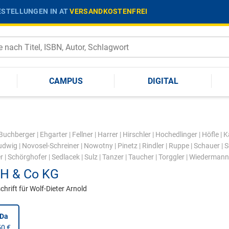
STELLUNGEN IN AT
VERSANDKOSTENFREI
CAMPUS
DIGITAL
Buchberger
|
Ehgarter
|
Fellner
|
Harrer
|
Hirschler
|
Hochedlinger
|
Höfle
|
K
udwig
|
Novosel-Schreiner
|
Nowotny
|
Pinetz
|
Rindler
|
Ruppe
|
Schauer
|
S
r
|
Schörghofer
|
Sedlacek
|
Sulz
|
Tanzer
|
Taucher
|
Torggler
|
Wiedermann
H & Co KG
hrift für Wolf-Dieter Arnold
nDa
50 €