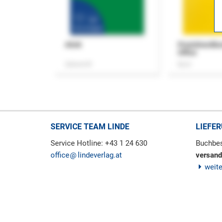
ASok
Praxishandb
Office
Zeitschrift
Buch
SERVICE TEAM LINDE
LIEFE
Service Hotline: +43 1 24 630
Buchbes
office
lindeverlag.at
versand
weit