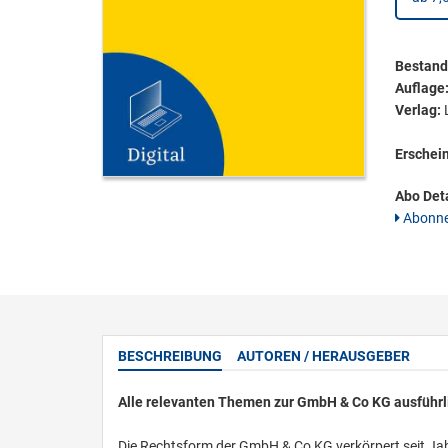
Bestandt
Auflage
Verlag:
L
Erschei
Abo Deta
Abonne
BESCHREIBUNG
AUTOREN / HERAUSGEBER
Alle relevanten Themen zur GmbH & Co KG ausführli
Die Rechtsform der GmbH & Co KG verkörpert seit Ja