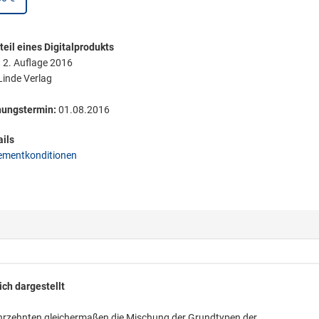
eil eines Digitalprodukts
:
2. Auflage 2016
inde Verlag
nungstermin:
01.08.2016
ils
mentkonditionen
ch dargestellt
hrzehnten gleichermaßen die Mischung der Grundtypen der