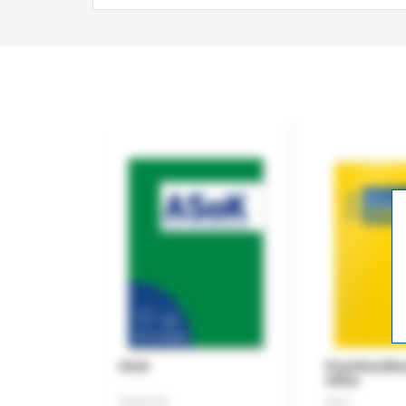
ASok
Praxishandb
Office
Zeitschrift
Buch