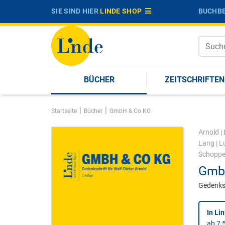
SIE SIND HIER
LINDE SHOP
BUCHBE
BÜCHER
ZEITSCHRIFTEN
|
|
Startseite
Bücher
GmbH & Co KG
Arnold
|
Lang
|
L
Schoppe
Gmb
Gedenksc
In Li
ab 7,