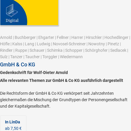
Arnold
|
Buchberger
|
Ehgarter
|
Fellner
|
Harrer
|
Hirschler
|
Hochedlinger
|
Höfle
|
Kalss
|
Lang
|
Ludwig
|
Novosel-Schreiner
|
Nowotny
|
Pinetz
|
Rindler
|
Ruppe
|
Schauer
|
Schimka
|
Schopper
|
Schörghofer
|
Sedlacek
|
Sulz
|
Tanzer
|
Taucher
|
Torggler
|
Wiedermann
GmbH & Co KG
Gedenkschrift für Wolf-Dieter Arnold
Alle relevanten Themen zur GmbH & Co KG ausführlich dargestellt
Die Rechtsform der GmbH & Co KG verkörpert seit Jahrzehnten
gleichermaßen die Mischung der Grundtypen der Personengesellschaft
und der Kapitalgesellschaft.
In LinDa
ab 7,50 €