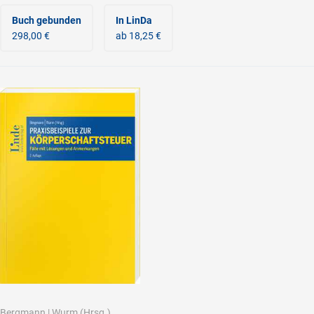
Buch gebunden
In LinDa
298,00 €
ab 18,25 €
Bergmann
|
Wurm
(Hrsg.)