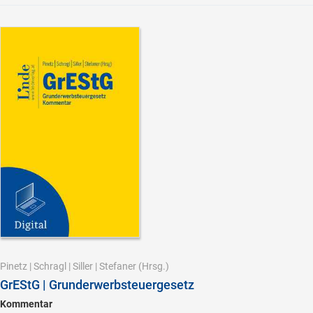
Pinetz
|
Schragl
|
Siller
|
Stefaner
(Hrsg.)
GrEStG | Grunderwerbsteuergesetz
Kommentar