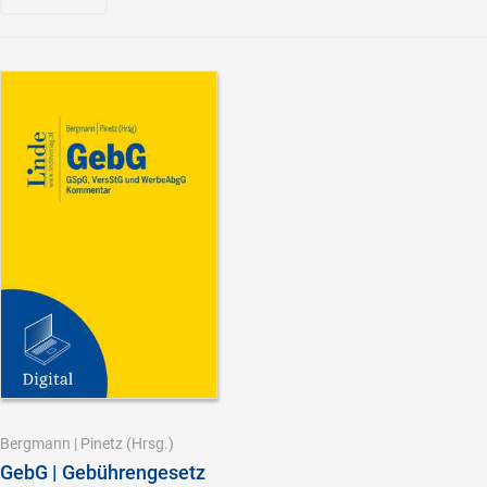
Bergmann
|
Pinetz
(Hrsg.)
GebG | Gebührengesetz