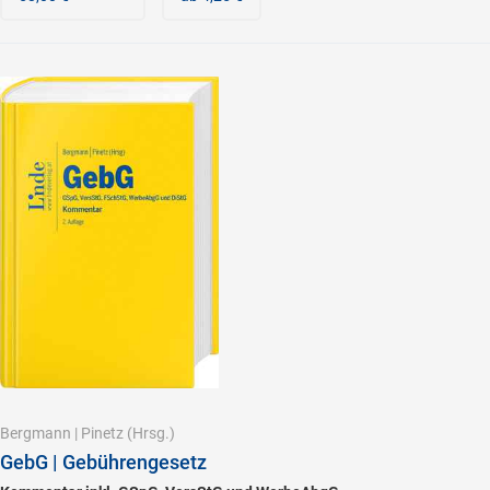
Bergmann
|
Pinetz
(Hrsg.)
GebG | Gebührengesetz