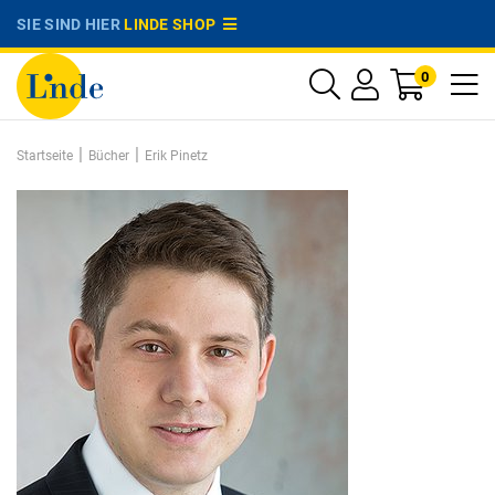
SIE SIND HIER
LINDE SHOP
0
|
|
Startseite
Bücher
Erik Pinetz