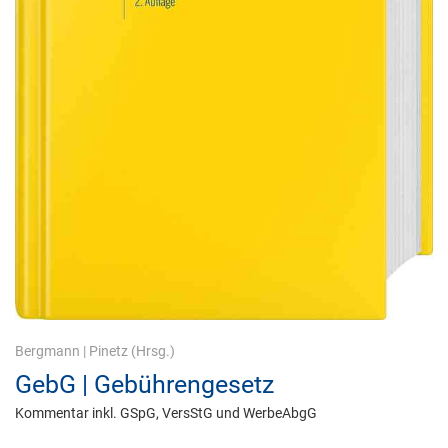
Bergmann
|
Pinetz
(Hrsg.)
GebG | Gebührengesetz
Kommentar inkl. GSpG, VersStG und WerbeAbgG