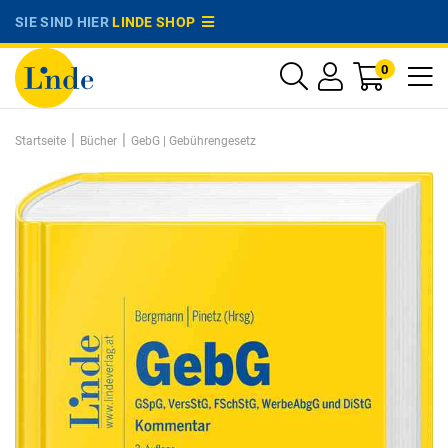
SIE SIND HIER
LINDE SHOP
0
|
|
Startseite
Bücher
GebG | Gebührengesetz