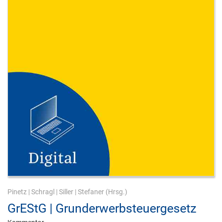
Pinetz
|
Schragl
|
Siller
|
Stefaner
(Hrsg.)
GrEStG | Grunderwerbsteuergesetz