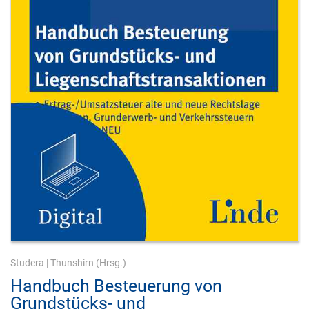
Studera
|
Thunshirn
(Hrsg.)
Handbuch Besteuerung von
Grundstücks- und