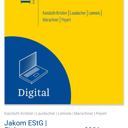
Kanduth-Kristen
|
Laudacher
|
Lenneis
|
Marschner
|
Peyerl
Jakom EStG |