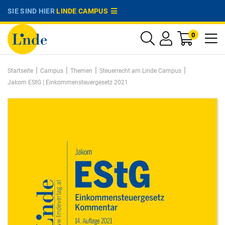
SIE SIND HIER
LINDE CAMPUS
0
|
|
|
|
Startseite
Campus
Themen
Steuerrecht am Linde Campus
Jakom EStG | Einkommensteuergesetz 2021