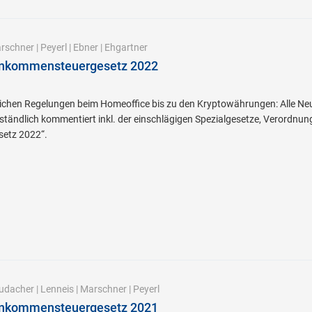
rschner
|
Peyerl
|
Ebner
|
Ehgartner
inkommensteuergesetz 2022
lichen Regelungen beim Homeoffice bis zu den Kryptowährungen: Alle N
rständlich kommentiert inkl. der einschlägigen Spezialgesetze, Verordnun
etz 2022“.
udacher
|
Lenneis
|
Marschner
|
Peyerl
inkommensteuergesetz 2021