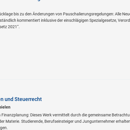
cklage bis zu den Änderungen von Pauschalierungsregelungen: Alle Ne
rständlich kommentiert inklusive der einschlägigen Spezialgesetze, Veror
etz 2021“.
 und Steuerrecht
pielen
 Finanzplanung: Dieses Werk vermittelt durch die gemeinsame Betracht
r Materie. Studierende, Berufseinsteiger und Jungunternehmer erhalten
ngen.