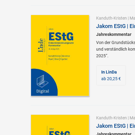
Kanduth-Kristen
|
Ma
Jakom EStG | E
Jahreskommentar
Von der Grundstücks
und verständlich kom
2025“.
In LinDa
ab 20,25 €
Kanduth-Kristen
|
Ma
Jakom EStG | E
Jahreskommentar