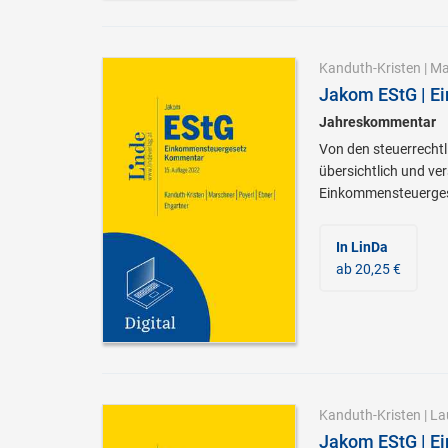
Kanduth-Kristen
|
Ma
Jakom EStG | E
Jahreskommentar
Von den steuerrecht
übersichtlich und ve
Einkommensteuerges
In LinDa
ab 20,25 €
Kanduth-Kristen
|
La
Jakom EStG | E