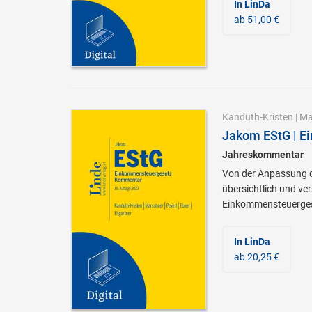
In LinDa
ab 51,00 €
Kanduth-Kristen
|
Ma
Jakom EStG | E
Jahreskommentar
Von der Anpassung de
übersichtlich und ve
Einkommensteuerges
In LinDa
ab 20,25 €