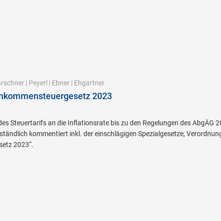
rschner
|
Peyerl
|
Ebner
|
Ehgartner
inkommensteuergesetz 2023
s Steuertarifs an die Inflationsrate bis zu den Regelungen des AbgÄG 2
rständlich kommentiert inkl. der einschlägigen Spezialgesetze, Verordnun
etz 2023“.