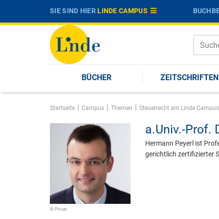
SIE SIND HIER
LINDE CAMPUS
BUCHBE
BÜCHER
ZEITSCHRIFTEN
|
|
|
Startseite
Campus
Themen
Steuerrecht am Linde Campus
a.Univ.-Prof. 
Hermann Peyerl ist Prof
gerichtlich zertifizierte
© Privat