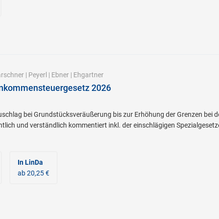
rschner
|
Peyerl
|
Ebner
|
Ehgartner
inkommensteuergesetz 2026
lag bei Grundstücksveräußerung bis zur Erhöhung der Grenzen bei de
chtlich und verständlich kommentiert inkl. der einschlägigen Spezialgeset
In LinDa
ab 20,25 €