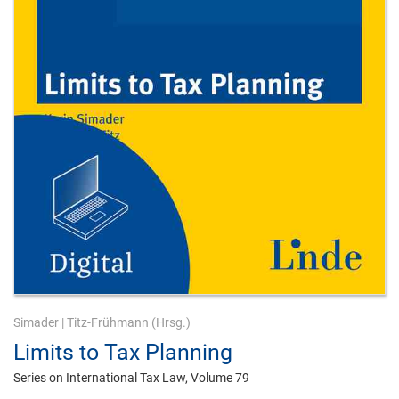
Simader
|
Titz-Frühmann
(Hrsg.)
Limits to Tax Planning
Series on International Tax Law, Volume 79