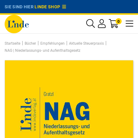
SIE SIND HIER
LINDE SHOP
0
|
|
|
|
Startseite
Bücher
Empfehlungen
Aktuelle Steuerpraxis
NAG | Niederlassungs- und Aufenthaltsgesetz