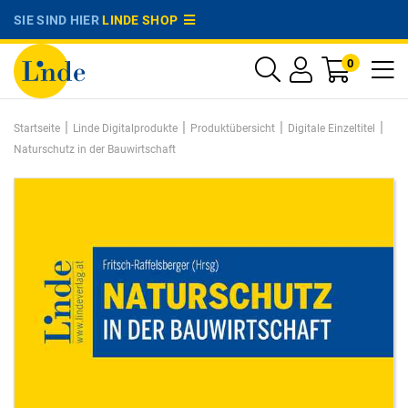
SIE SIND HIER
LINDE SHOP
0
|
|
|
|
Startseite
Linde Digitalprodukte
Produktübersicht
Digitale Einzeltitel
Naturschutz in der Bauwirtschaft