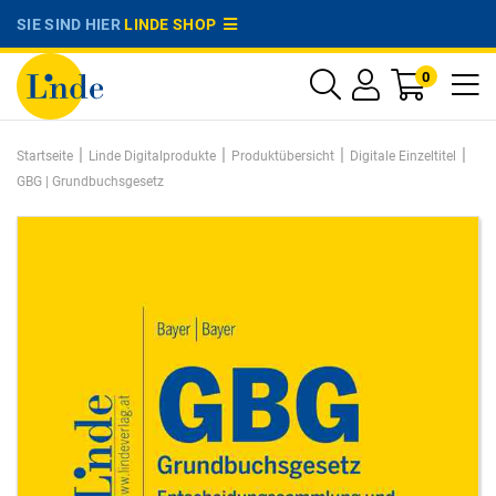
SIE SIND HIER
LINDE SHOP
0
|
|
|
|
Startseite
Linde Digitalprodukte
Produktübersicht
Digitale Einzeltitel
GBG | Grundbuchsgesetz