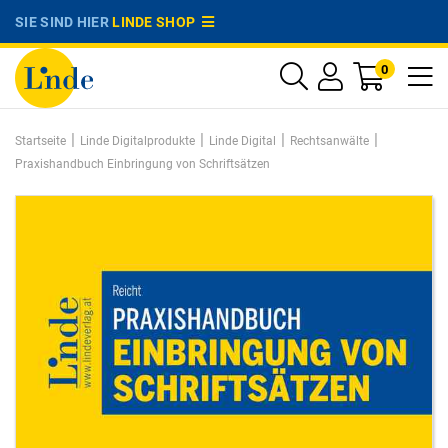
SIE SIND HIER
LINDE SHOP
0
|
|
|
|
Startseite
Linde Digitalprodukte
Linde Digital
Rechtsanwälte
Praxishandbuch Einbringung von Schriftsätzen