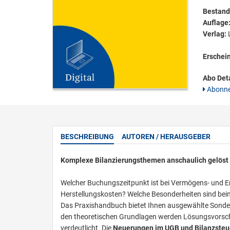
Bestandt
Auflage
Verlag:
L
Erschei
Abo Deta
Abonne
BESCHREIBUNG
AUTOREN / HERAUSGEBER
Komplexe Bilanzierungsthemen anschaulich gelöst
Welcher Buchungszeitpunkt ist bei Vermögens- und Er
Herstellungskosten? Welche Besonderheiten sind b
Das Praxishandbuch bietet Ihnen ausgewählte Sonderfr
den theoretischen Grundlagen werden Lösungsvorschlä
verdeutlicht. Die
Neuerungen im UGB und Bilanzsteu