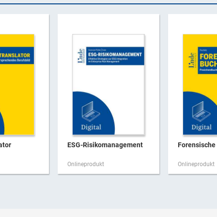
ator
ESG-Risikomanagement
Forensische
Onlineprodukt
Onlineprodukt