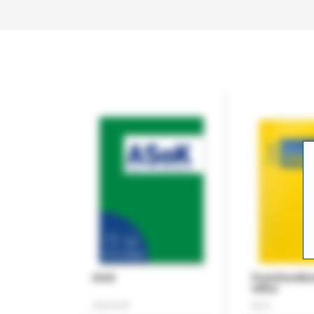
ASok
Praxishandb
Office
Zeitschrift
Buch