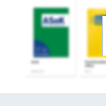
ASok
Praxishandb
Office
Zeitschrift
Buch