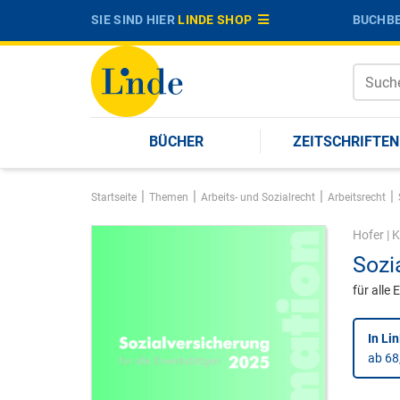
SIE SIND HIER
LINDE SHOP
BUCHBE
BÜCHER
ZEITSCHRIFTEN
|
|
|
|
Startseite
Themen
Arbeits- und Sozialrecht
Arbeitsrecht
Hofer
|
K
Sozi
für alle
In Li
ab 68