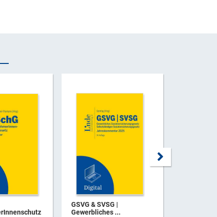
GSVG & SVSG |
ASVG | All
rInnenschutz
Gewerbliches ...
Sozialvers