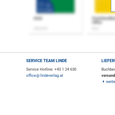
ASok
Praxishandb
Office
Zeitschrift
Buch
SERVICE TEAM LINDE
LIEFE
Service Hotline: +43 1 24 630
Buchbes
office
lindeverlag.at
versand
weit