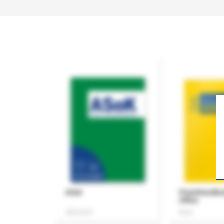
ASok
Praxishandb
Office
Zeitschrift
Buch