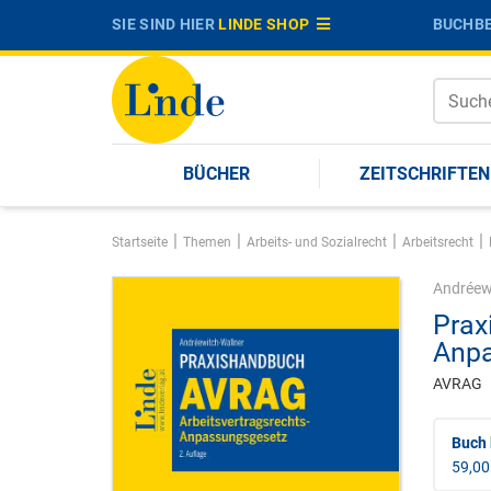
SIE SIND HIER
LINDE SHOP
BUCHBE
BÜCHER
ZEITSCHRIFTEN
|
|
|
|
Startseite
Themen
Arbeits- und Sozialrecht
Arbeitsrecht
Andréew
Prax
Anpa
AVRAG
Buch 
59,00