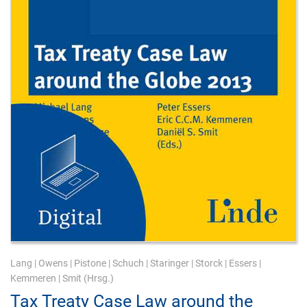
Lang
|
Owens
|
Pistone
|
Schuch
|
Staringer
|
Storck
|
Essers
|
Kemmeren
|
Smit
(Hrsg.)
Tax Treaty Case Law around the