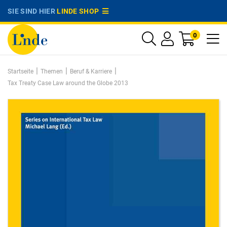
SIE SIND HIER
LINDE SHOP
0
|
|
|
Startseite
Themen
Beruf & Karriere
Tax Treaty Case Law around the Globe 2013