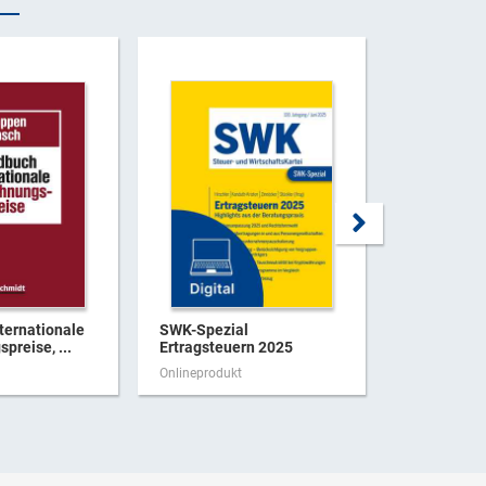
ternationale
SWK-Spezial
Verwaltung
preise, ...
Ertragsteuern 2025
Finanzgeric
Stand ...
Onlineprodukt
Onlineproduk