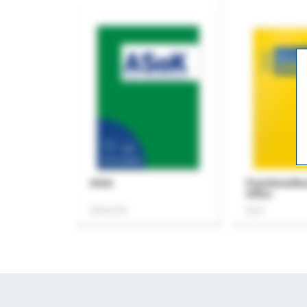
ASok
Praxishandb
Office
Zeitschrift
Buch