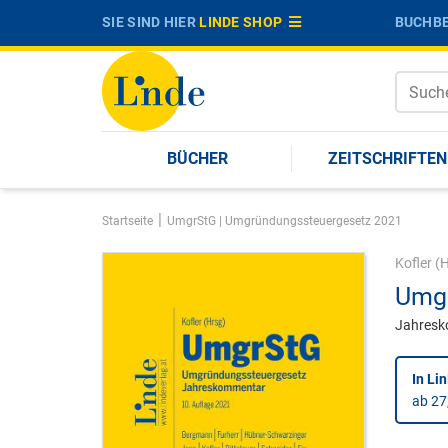
SIE SIND HIER
LINDE SHOP
BUCHBE
BÜCHER
ZEITSCHRIFTEN
|
Startseite
UmgrStG | Umgründungssteuergesetz 2021
Kofler
(H
Umgr
Jahres
In Li
ab 27