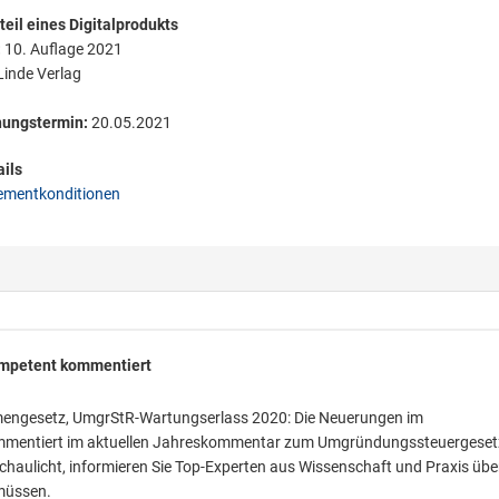
eil eines Digitalprodukts
:
10. Auflage 2021
inde Verlag
nungstermin:
20.05.2021
ils
mentkonditionen
ompetent kommentiert
engesetz, UmgrStR-Wartungserlass 2020: Die Neuerungen im
kommentiert im aktuellen Jahreskommentar zum Umgründungssteuergeset
schaulicht, informieren Sie Top-Experten aus Wissenschaft und Praxis übe
müssen.