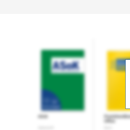
ASok
Praxishandb
Office
Zeitschrift
Buch