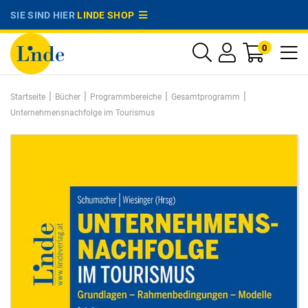
SIE SIND HIER
LINDE SHOP
0
|
|
|
|
Startseite
Bücher
Programmbereiche
Gesamtprogramm
Unternehmensnachfolge im Tourismus